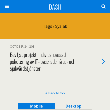
DASH
Tags › Syslab
OCTOBER 24, 2011
Beviljat projekt: Individanpassad
paketering av IT- baserade hälso- och
sjukvårdstjänster.
Back to top
Mobile
Desktop